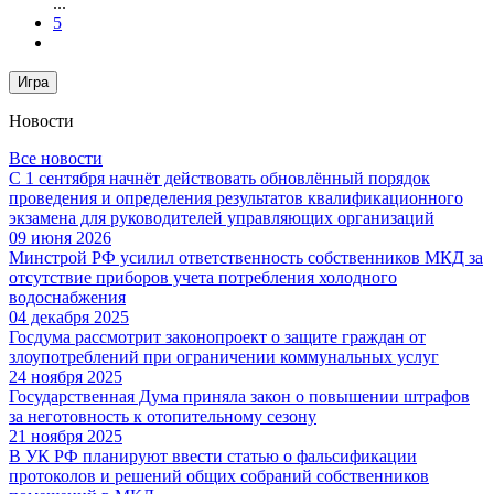
...
5
Игра
Новости
Все новости
С 1 сентября начнёт действовать обновлённый порядок
проведения и определения результатов квалификационного
экзамена для руководителей управляющих организаций
09 июня 2026
Минстрой РФ усилил ответственность собственников МКД за
отсутствие приборов учета потребления холодного
водоснабжения
04 декабря 2025
Госдума рассмотрит законопроект о защите граждан от
злоупотреблений при ограничении коммунальных услуг
24 ноября 2025
Государственная Дума приняла закон о повышении штрафов
за неготовность к отопительному сезону
21 ноября 2025
В УК РФ планируют ввести статью о фальсификации
протоколов и решений общих собраний собственников