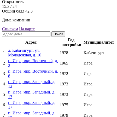
Открытость
15.3
/ 24
Общий балл
42.3
Дома компании
Списком
На карте
Поиск
Год
Адрес
Муниципалитет
постройки
д. Кабачигурт, ул.
1
1978
Кабачигурт
Молодежная, д. 10
п. Игра, мкр. Восточный, д.
2
1965
Игра
2
п. Игра, мкр. Восточный, д.
3
1972
Игра
8
п. Игра, мкр. Западный, д.
4
1973
Игра
12
п. Игра, мкр. Западный, д.
5
1973
Игра
13
п. Игра, мкр. Западный, д.
6
1975
Игра
17
п. Игра, мкр. Западный, д.
7
1979
Игра