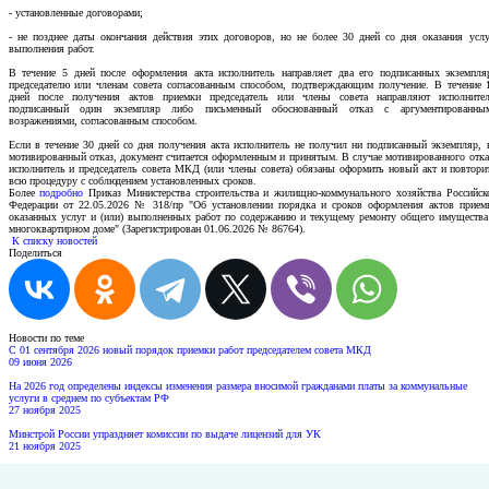
- установленные договорами;
- не позднее даты окончания действия этих договоров, но не более 30 дней со дня оказания услу
выполнения работ.
В течение 5 дней после оформления акта исполнитель направляет два его подписанных экземпля
председателю или членам совета согласованным способом, подтверждающим получение. В течение 
дней после получения актов приемки председатель или члены совета направляют исполните
подписанный один экземпляр либо письменный обоснованный отказ с аргументированны
возражениями, согласованным способом.
Если в течение 30 дней со дня получения акта исполнитель не получил ни подписанный экземпляр, 
мотивированный отказ, документ считается оформленным и принятым. В случае мотивированного отка
исполнитель и председатель совета МКД (или члены совета) обязаны оформить новый акт и повтори
всю процедуру с соблюдением установленных сроков.
Более
подробно
Приказ Министерства строительства и жилищно-коммунального хозяйства Российск
Федерации от 22.05.2026 № 318/пр "Об установлении порядка и сроков оформления актов прием
оказанных услуг и (или) выполненных работ по содержанию и текущему ремонту общего имущества
многоквартирном доме" (Зарегистрирован 01.06.2026 № 86764).
К списку новостей
Поделиться
Новости по теме
С 01 сентября 2026 новый порядок приемки работ председателем совета МКД
09 июня 2026
На 2026 год определены индексы изменения размера вносимой гражданами платы за коммунальные
услуги в среднем по субъектам РФ
27 ноября 2025
Минстрой России упраздняет комиссии по выдаче лицензий для УК
21 ноября 2025