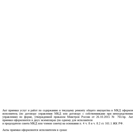
Акт приемки услуг и работ по содержанию и текущему ремонту общего имущества в МКД оформля
исполнитель (по договору управления МКД или договору с собственниками при непосредственн
управлении) по форме, утвержденной приказом Минстроя России от 26.10.2015 № 761/пр. Ак
приемки оформляются в двух экземплярах (по одному для исполнителя
и председателя совета МКД или членов совета) на основании п. 4 ч. 8 и ч. 8.2 ст. 161.1 ЖК РФ.
Акты приемки оформляются исполнителем в сроки: