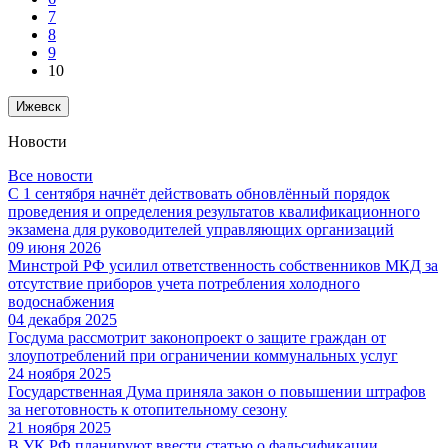
7
8
9
10
Ижевск
Новости
Все новости
С 1 сентября начнёт действовать обновлённый порядок
проведения и определения результатов квалификационного
экзамена для руководителей управляющих организаций
09 июня 2026
Минстрой РФ усилил ответственность собственников МКД за
отсутствие приборов учета потребления холодного
водоснабжения
04 декабря 2025
Госдума рассмотрит законопроект о защите граждан от
злоупотреблений при ограничении коммунальных услуг
24 ноября 2025
Государственная Дума приняла закон о повышении штрафов
за неготовность к отопительному сезону
21 ноября 2025
В УК РФ планируют ввести статью о фальсификации