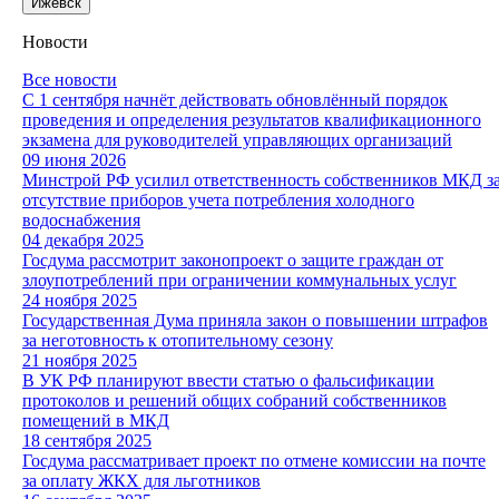
Ижевск
Новости
Все новости
С 1 сентября начнёт действовать обновлённый порядок
проведения и определения результатов квалификационного
экзамена для руководителей управляющих организаций
09 июня 2026
Минстрой РФ усилил ответственность собственников МКД з
отсутствие приборов учета потребления холодного
водоснабжения
04 декабря 2025
Госдума рассмотрит законопроект о защите граждан от
злоупотреблений при ограничении коммунальных услуг
24 ноября 2025
Государственная Дума приняла закон о повышении штрафов
за неготовность к отопительному сезону
21 ноября 2025
В УК РФ планируют ввести статью о фальсификации
протоколов и решений общих собраний собственников
помещений в МКД
18 сентября 2025
Госдума рассматривает проект по отмене комиссии на почте
за оплату ЖКХ для льготников