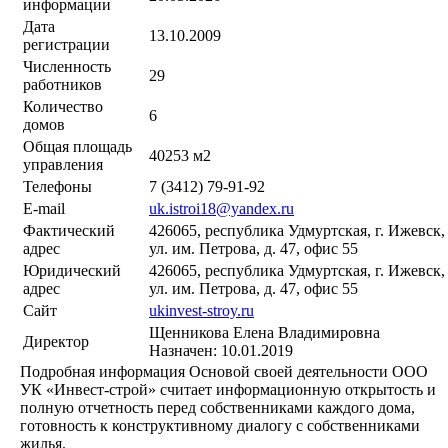
информации
Дата
13.10.2009
регистрации
Численность
29
работников
Количество
6
домов
Общая площадь
40253 м2
управления
Телефоны
7 (3412) 79-91-92
E-mail
uk.istroi18@yandex.ru
Фактический
426065, республика Удмуртская, г. Ижевск,
адрес
ул. им. Петрова, д. 47, офис 55
Юридический
426065, республика Удмуртская, г. Ижевск,
адрес
ул. им. Петрова, д. 47, офис 55
Сайт
ukinvest-stroy.ru
Щенникова Елена Владимировна
Директор
Назначен: 10.01.2019
Подробная информация
Основой своей деятельности ООО
УК «Инвест-строй» считает информационную открытость и
полную отчетность перед собственниками каждого дома,
готовность к конструктивному диалогу с собственниками
жилья.