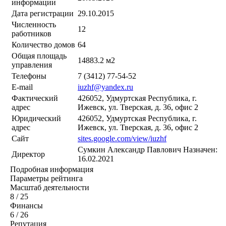
информации
Дата регистрации
29.10.2015
Численность
12
работников
Количество домов
64
Общая площадь
14883.2 м2
управления
Телефоны
7 (3412) 77-54-52
E-mail
iuzhf@yandex.ru
Фактический
426052, Удмуртская Республика, г.
адрес
Ижевск, ул. Тверская, д. 36, офис 2
Юридический
426052, Удмуртская Республика, г.
адрес
Ижевск, ул. Тверская, д. 36, офис 2
Сайт
sites.google.com/view/iuzhf
Сумкин Александр Павлович
Назначен:
Директор
16.02.2021
Подробная информация
Параметры рейтинга
Масштаб деятельности
8
/ 25
Финансы
6
/ 26
Репутация