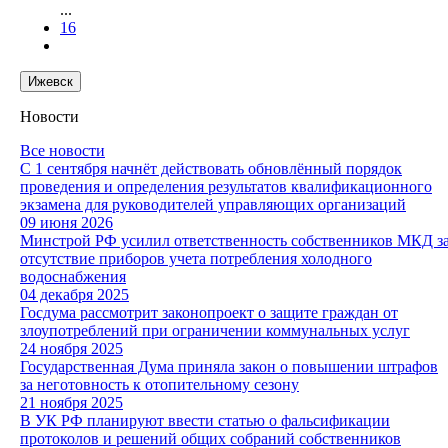
...
16
Ижевск
Новости
Все новости
С 1 сентября начнёт действовать обновлённый порядок
проведения и определения результатов квалификационного
экзамена для руководителей управляющих организаций
09 июня 2026
Минстрой РФ усилил ответственность собственников МКД з
отсутствие приборов учета потребления холодного
водоснабжения
04 декабря 2025
Госдума рассмотрит законопроект о защите граждан от
злоупотреблений при ограничении коммунальных услуг
24 ноября 2025
Государственная Дума приняла закон о повышении штрафов
за неготовность к отопительному сезону
21 ноября 2025
В УК РФ планируют ввести статью о фальсификации
протоколов и решений общих собраний собственников