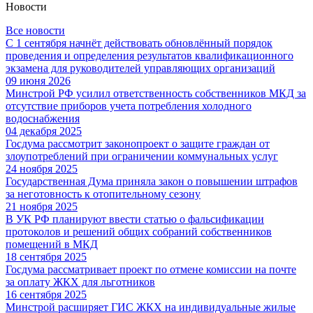
Новости
Все новости
С 1 сентября начнёт действовать обновлённый порядок
проведения и определения результатов квалификационного
экзамена для руководителей управляющих организаций
09 июня 2026
Минстрой РФ усилил ответственность собственников МКД за
отсутствие приборов учета потребления холодного
водоснабжения
04 декабря 2025
Госдума рассмотрит законопроект о защите граждан от
злоупотреблений при ограничении коммунальных услуг
24 ноября 2025
Государственная Дума приняла закон о повышении штрафов
за неготовность к отопительному сезону
21 ноября 2025
В УК РФ планируют ввести статью о фальсификации
протоколов и решений общих собраний собственников
помещений в МКД
18 сентября 2025
Госдума рассматривает проект по отмене комиссии на почте
за оплату ЖКХ для льготников
16 сентября 2025
Минстрой расширяет ГИС ЖКХ на индивидуальные жилые