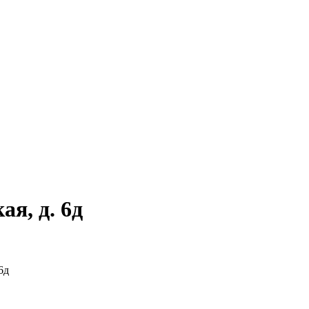
ая, д. 6д
6д