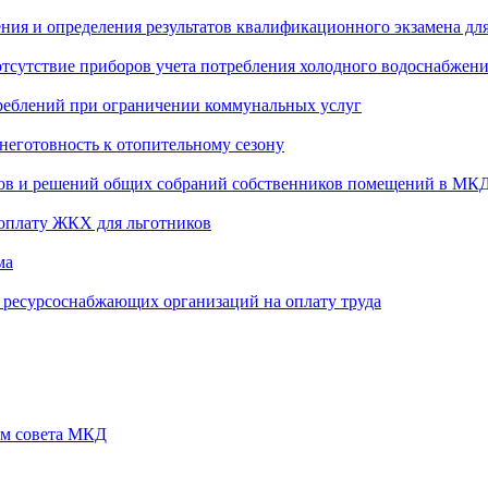
ения и определения результатов квалификационного экзамена д
тсутствие приборов учета потребления холодного водоснабжен
треблений при ограничении коммунальных услуг
неготовность к отопительному сезону
лов и решений общих собраний собственников помещений в МК
а оплату ЖКХ для льготников
ма
 ресурсоснабжающих организаций на оплату труда
ем совета МКД