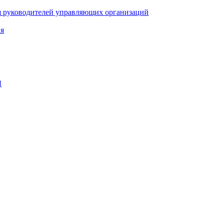
ля руководителей управляющих организаций
ия
Д