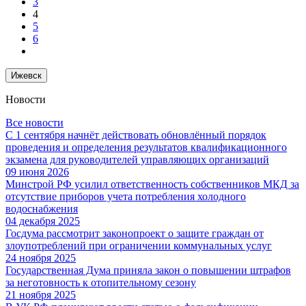
3
4
5
6
Ижевск
Новости
Все новости
С 1 сентября начнёт действовать обновлённый порядок
проведения и определения результатов квалификационного
экзамена для руководителей управляющих организаций
09 июня 2026
Минстрой РФ усилил ответственность собственников МКД за
отсутствие приборов учета потребления холодного
водоснабжения
04 декабря 2025
Госдума рассмотрит законопроект о защите граждан от
злоупотреблений при ограничении коммунальных услуг
24 ноября 2025
Государственная Дума приняла закон о повышении штрафов
за неготовность к отопительному сезону
21 ноября 2025