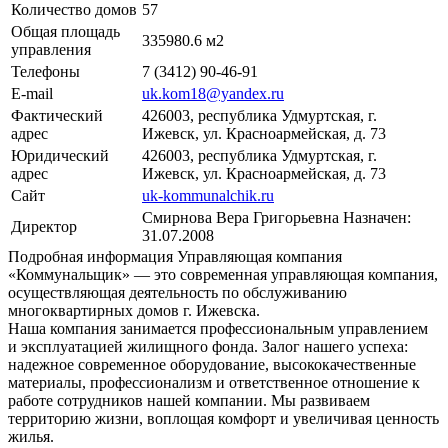
Количество домов
57
Общая площадь
335980.6 м2
управления
Телефоны
7 (3412) 90-46-91
E-mail
uk.kom18@yandex.ru
Фактический
426003, республика Удмуртская, г.
адрес
Ижевск, ул. Красноармейская, д. 73
Юридический
426003, республика Удмуртская, г.
адрес
Ижевск, ул. Красноармейская, д. 73
Сайт
uk-kommunalchik.ru
Смирнова Вера Григорьевна
Назначен:
Директор
31.07.2008
Подробная информация
Управляющая компания
«Коммунальщик» — это современная управляющая компания,
осуществляющая деятельность по обслуживанию
многоквартирных домов г. Ижевска.
Наша компания занимается профессиональным управлением
и эксплуатацией жилищного фонда. Залог нашего успеха:
надежное современное оборудование, высококачественные
материалы, профессионализм и ответственное отношение к
работе сотрудников нашей компании. Мы развиваем
территорию жизни, воплощая комфорт и увеличивая ценность
жилья.