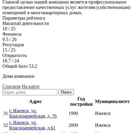
Главной целью нашей компании является профессиональное
предоставление качественных услуг жителям (собственникам)
помещений в многоквартирных домах.
Параметры рейтинга
Масштаб деятельности
10
/ 25
Финансы
9.5
/ 26
Репутация
15
/ 25
Открытость
18.7
/ 24
Общий балл
53.2
Дома компании
Списком
На карте
Поиск
Год
Адрес
Муниципалитет
постройки
г. Ижевск, ул.
31
1990
Ижевск
Красноармейская, д. 76
г. Ижевск, ул.
32
2009
Ижевск
Красноармейская, д.61