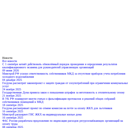
Новости
Все новости
С 1 сентября начнёт действовать обновлённый порядок проведения и определения результатов
квалификационного экзамена для руководителей управляющих организаций
09 июня 2026
Минстрой РФ усилил ответственность собственников МКД за отсутствие приборов учета потребления
холодного водоснабжения
04 декабря 2025
Госдума рассмотрит законопроект о защите граждан от злоупотреблений при ограничении коммунальны
услуг
24 ноября 2025
Государственная Дума приняла закон о повышении штрафов за неготовность к отопительному сезону
21 ноября 2025
В УК РФ планируют ввести статью о фальсификации протоколов и решений общих собраний
собственников помещений в МКД
18 сентября 2025
Госдума рассматривает проект по отмене комиссии на почте за оплату ЖКХ для льготников
16 сентября 2025
Минстрой расширяет ГИС ЖКХ на индивидуальные жилые дома
16 сентября 2025
ФАС России разработала предложения по индексации расходов ресурсоснабжающих организаций на
оплату труда
08 сентября 2025