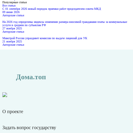
Популярные статьи
Все статьи
С 01 сентября 2026 новый порядок приемки работ председателем совета МКД
09 июня 2026
Авторские статьи
На 2026 год определены индексы изменения размера вносимой гражданами платы за коммунальные
услуги в среднем по субъектам РФ
27 ноября 2025
Авторские статьи
Минстрой России упраздняет комиссии по выдаче лицензий для УК
21 ноября 2025
Авторские статьи
Дома.топ
О проекте
Задать вопрос государству