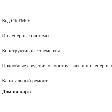
Код ОКТМО:
Инженерные системы
канализация
Конструктивные элементы
трубы отопление
канализация
Подробные сведения о конструктиве и инженерных
трубы водоснабжения
трубы отопление
канализация
Капитальный ремонт
Дом на карте
трубы водоснабжения
трубы отопление
канализация
трубы водоснабжения
трубы отопление