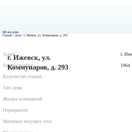
QR код дома
Главная
/
Дома
/
г. Ижевск, ул. Коммунаров, д. 293
Адрес
г. Иж
г. Ижевск, ул.
Год постройки
1964
Коммунаров, д. 293
Количество этажей
Тип дома
Жилых помещений
Перекрытия
Материал несущих стен